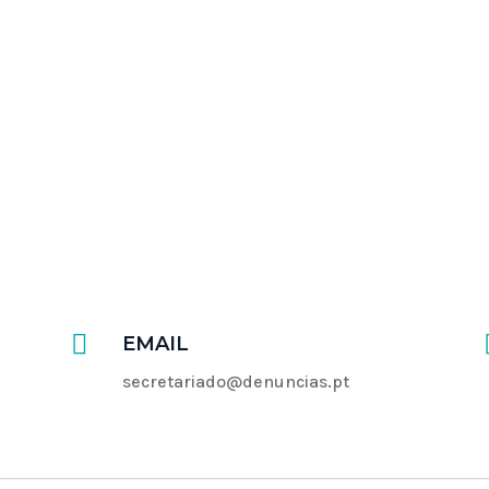

EMAIL
secretariado@denuncias.pt