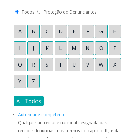
Todos
Proteção de Denunciantes
A
B
C
D
E
F
G
H
I
J
K
L
M
N
O
P
Q
R
S
T
U
V
W
X
Y
Z
A
Todos
Autoridade competente
Qualquer autoridade nacional designada para
receber denúncias, nos termos do capítulo III, e dar