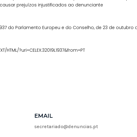
causar prejuízos injustificados ao denunciante
019/1937 do Parlamento Europeu e do Conselho, de 23 de outubro 
/TXT/HTML/?uri=CELEX:32019L1937&from=PT
EMAIL
secretariado@denuncias.pt