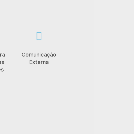

ra
Comunicação
es
Externa
es