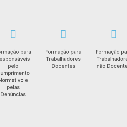



ormação para
Formação para
Formação pa
esponsáveis
Trabalhadores
Trabalhador
pelo
Docentes
não Docent
umprimento
Normativo e
pelas
Denúncias